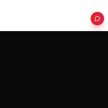
RedeemerHolding
R
FORMATION & COACHING
Je vous accompagne dans votre développement
personnel et professionnel pour vous aider à
atteindre vos objectifs et à vivre la vie que vous
méritez.
Restez informé