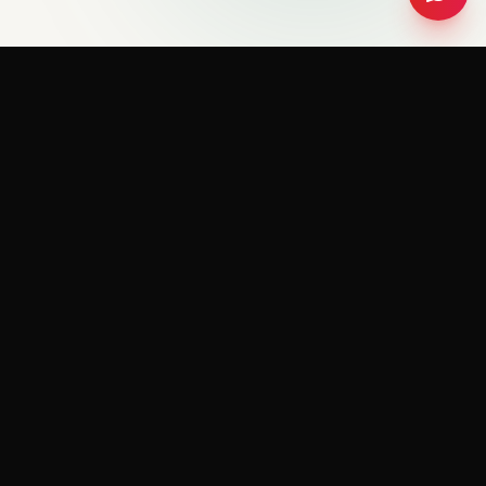
RedeemerHolding
R
FORMATION & COACHING
Je vous accompagne dans votre développement
personnel et professionnel pour vous aider à
atteindre vos objectifs et à vivre la vie que vous
méritez.
Restez informé
Je respecte votre vie privée. Désabonnez-vous à tout moment.