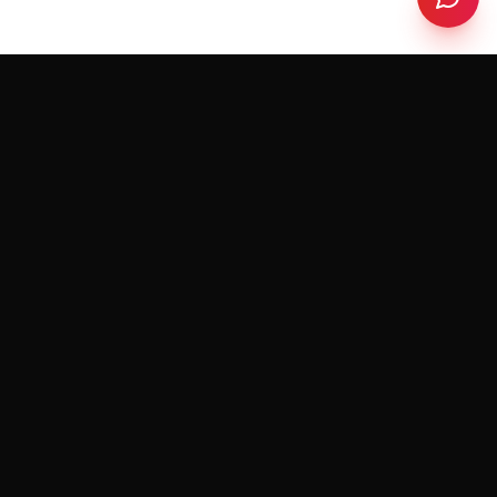
RedeemerHolding
R
FORMATION & COACHING
Je vous accompagne dans votre développement
personnel et professionnel pour vous aider à
atteindre vos objectifs et à vivre la vie que vous
méritez.
Restez informé
Je respecte votre vie privée. Désabonnez-vous à tout moment.