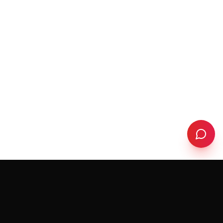
RedeemerHolding
R
FORMATION & COACHING