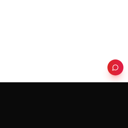
RedeemerHolding
R
FORMATION & COACHING