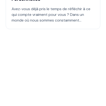
Avez-vous déjà pris le temps de réfléchir à ce
qui compte vraiment pour vous ? Dans un
monde où nous sommes constamment
sollicités par les attentes sociales, le travail et
les réseaux sociaux, il est facile de perdre de
vue nos propres priorités. Définir ses valeurs
personnelles est un exercice puissant qui
permet de clarifier ses choix, renforcer sa
confiance en soi et vivre une vie plus alignée.
Dans cet article, nous explorons les bienfaits de
cet exercice et comment il peut transformer
votre quotidien.