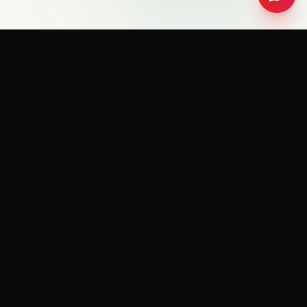
RedeemerHolding
R
FORMATION & COACHING
Je vous accompagne dans votre développement
personnel et professionnel pour vous aider à
atteindre vos objectifs et à vivre la vie que vous
méritez.
Restez informé
Je respecte votre vie privée. Désabonnez-vous à tout moment.