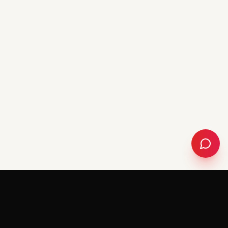
RedeemerHolding
R